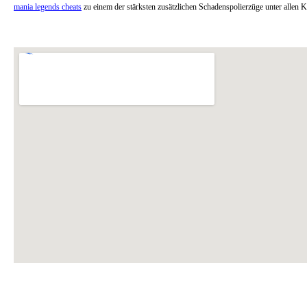
mania legends cheats
zu einem der stärksten zusätzlichen Schadenspolierzüge unter allen 